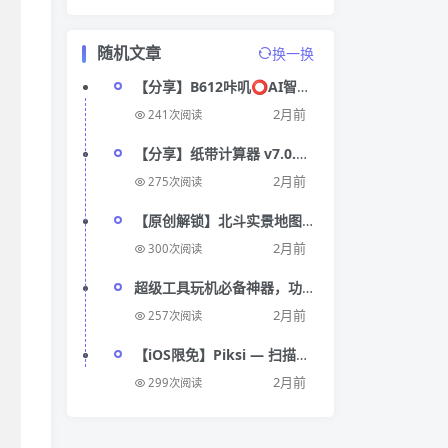
随机文章
换一换
【分享】B612咔叽⭕AI智能
消除😍丰富滤镜
2月前
241次阅读
【分享】纸带计算器 v7.0.3
计算器高级版
2月前
275次阅读
【原创解锁】北斗实景地图
🔥解锁会员🔥高清VR实景街
2月前
300次阅读
景地图工具
超级工具玩机必备神器，功
能十分强大，完全免费
2月前
257次阅读
【iOS限免】Piksi — 扫描单
词查释义
2月前
299次阅读