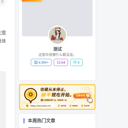
0
化需
盘体
测试
这家伙很懒什么都没说。
4.9W+
64
4
本周热门文章