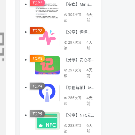
TOP1
【安卓】Minis🔥
聚合全球顶级AI
模型🔥AI写代码
6天
304次阅
生成应用
前
读
TOP2
【分享】怦怦🔥A
I情感陪伴🔥虚拟
恋人多模态互动
4天
297次阅
聊天工具🔥
前
读
TOP3
【分享】安心考
勤记工🔥智能登
记工时统计出勤
4天
297次阅
数据
前
读
TOP4
【原创解锁】证
件照Auto🔥解锁
会员🔥标准尺寸
4天
286次阅
换底色美颜证件
前
读
TOP5
【分享】NFC云
卡包🔥一键管理
门禁卡公交卡 各
6天
283次阅
类卡等🔥
前
读