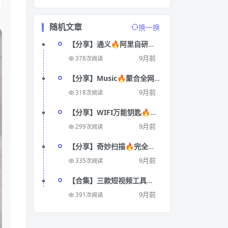
随机文章
换一换
【分享】通义🔥阿里自研满
血无限制版上线🔥国内顶尖
9月前
378次阅读
AI技术打造
【分享】Music🔥聚合全网
音乐🔥超多音源🔥支持无损
9月前
318次阅读
下载！
【分享】WIFI万能钥匙🔥显
密码版 免登陆🔥包体小 更简
9月前
299次阅读
洁
【分享】奇妙扫描🔥完全免
费无广🔥扫描神器！让你效
9月前
335次阅读
率翻倍提升！
【合集】三款短视频工具🔥
去水印 搬运一键去重 剪辑🔥
9月前
391次阅读
网页嗅探