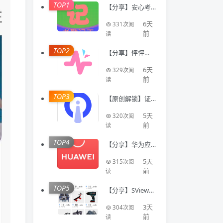
TOP1
【分享】安心考
勤记工🔥智能登
记工时统计出勤
6天
331次阅
数据
前
读
TOP2
【分享】怦怦🔥A
I情感陪伴🔥虚拟
恋人多模态互动
6天
329次阅
聊天工具🔥
前
读
TOP3
【原创解锁】证
件照Auto🔥解锁
会员🔥标准尺寸
5天
320次阅
换底色美颜证件
前
读
TOP4
【分享】华为应
用商店国际版⭕
不限制下载国际
5天
315次阅
软件⭕免登录
前
读
TOP5
【分享】SView看
图纸🔥专业CAD
模型看图工具🔥
3天
304次阅
登录即会员
前
读