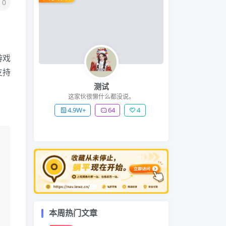
0
游戏
支持
测试
这家伙很懒什么都没说。
4.9W+
64
4
本周热门文章