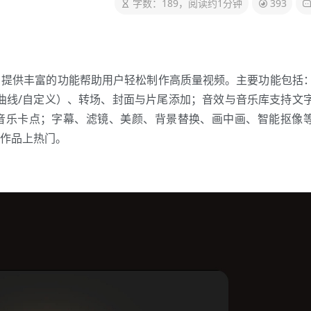
字数：189，阅读约1分钟
393
，提供丰富的功能帮助用户轻松制作高质量视频。主要功能包括
曲线/自定义）、转场、封面与片尾添加；音效与音乐库支持文
音乐卡点；字幕、滤镜、美颜、背景替换、画中画、智能抠像
作品上热门。