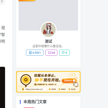
0
：视
字智
等特
测试
这家伙很懒什么都没说。
4.9W+
64
4
本周热门文章