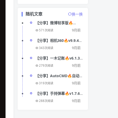
随机文章
换一换
【分享】微博轻享版🔥
v6.7.2🔥去广告
9月前
571次阅读
【分享】相机360🔥v9.9.41
🔥会员版
9月前
343次阅读
【分享】一木记账🔥v6.1.3
🔥高级版
9月前
279次阅读
【分享】AutoCMD🔥自动
点击🔥内置脚本仓库⭕智能
9月前
319次阅读
辅助
【分享】手持弹幕🔥v1.7.6
🔥纯净版
9月前
288次阅读