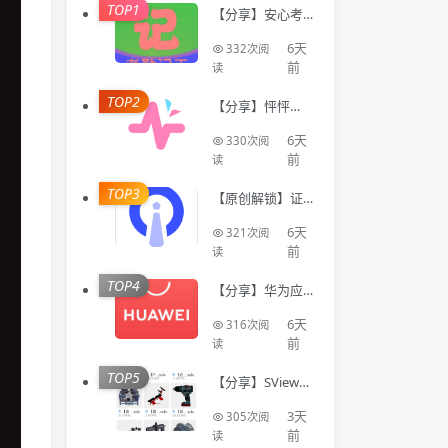
TOP1
【分享】安心考
勤记工🔥智能登
记工时统计出勤
6天
332次阅
数据
前
读
TOP2
【分享】怦怦🔥A
I情感陪伴🔥虚拟
恋人多模态互动
6天
330次阅
聊天工具🔥
前
读
TOP3
【原创解锁】证
件照Auto🔥解锁
会员🔥标准尺寸
6天
321次阅
换底色美颜证件
前
读
TOP4
【分享】华为应
用商店国际版⭕
不限制下载国际
6天
316次阅
软件⭕免登录
前
读
TOP5
【分享】SView看
图纸🔥专业CAD
模型看图工具🔥
3天
305次阅
登录即会员
前
读