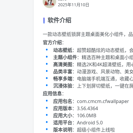
2025年11月10日
软件介绍
一款动态壁纸锁屏主题桌面美化小组件，品
官方介绍
：
动态壁纸
：超赞超酷炫的动态壁纸，
主题小组件
：精选百种主题和桌面小
高清美图
：精选2K和4K超清壁纸，
品类丰富
：动漫游戏、风景动物、美
畅享多端
：电脑端手机端互通，收藏
沉浸体验
：上下划屏切壁纸，一键在
应用信息
：
应用包名
：com.cmcm.cfwallpaper
应用版本
：3.56.4364
应用大小
：106.0MB
适用平台
：Android 5.0
版本说明
：超级小组件上线啦