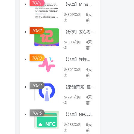
TOP1
【安卓】Minis🔥
聚合全球顶级AI
模型🔥AI写代码
6天
309次阅
生成应用
前
读
TOP2
【分享】安心考
勤记工🔥智能登
记工时统计出勤
4天
303次阅
数据
前
读
TOP3
【分享】怦怦🔥A
I情感陪伴🔥虚拟
恋人多模态互动
4天
301次阅
聊天工具🔥
前
读
TOP4
【原创解锁】证
件照Auto🔥解锁
会员🔥标准尺寸
4天
291次阅
换底色美颜证件
前
读
TOP5
【分享】NFC云
卡包🔥一键管理
门禁卡公交卡 各
6天
288次阅
类卡等🔥
前
读