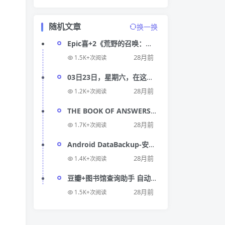
随机文章
换一换
Epic喜+2《荒野的召唤：垂
钓者》《无敌少侠：原子伊
28月前
1.5K+次阅读
芙》
03日23日，星期六，在这里
每天60秒读懂世界！
28月前
1.2K+次阅读
THE BOOK OF ANSWERS-
答案之书在线版
28月前
1.7K+次阅读
Android DataBackup-安卓
数据备份工具
28月前
1.4K+次阅读
豆瓣+图书馆查询助手 自动查
询指定图书馆图书信息
28月前
1.5K+次阅读