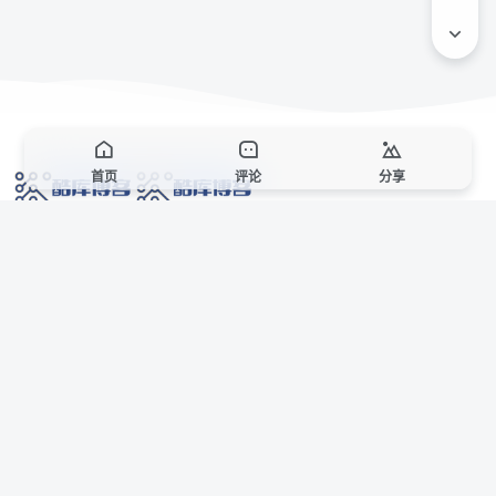
首页
评论
分享
网络技术爱好者的栖息之地,让我们的技术更上一层楼!
网址发布页
SiteMap
广告合作
站点声明
本站部分资源来自互联网收集,仅供用于学习和交流,请遵循相关法律法规,本站一
切资源不代表本站立场,如有侵权、后门、不妥请联系本站站长删除。
侵权/投诉/邮箱： 8670468@qq.com
Copyright © 2018-2025 酷库博客
联系站长