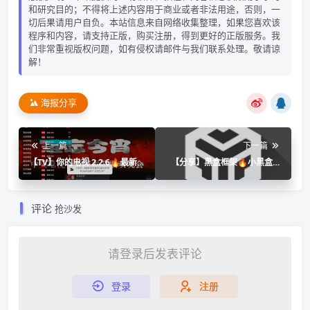
和研究目的；不得将上述内容用于商业或者非法用途，否则，一
切后果请用户自负。本站信息来自网络收集整理，如果您喜欢该
程序和内容，请支持正版，购买注册，得到更好的正版服务。我
们非常重视版权问题，如有侵权请邮件与我们联系处理。敬请谅
解！
海报分享
上一篇
下一篇
【TV】你的电视 2.2.6🔥最新
【分享】黑盒框架🔥小黑盒虚
版⭕长久稳定电视直播✅附源
拟机⭕内置XP~免root🔥
评论
抢沙发
请登录后发表评论
登录
注册