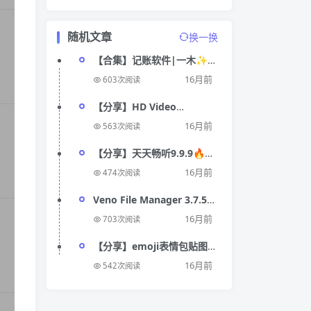
随机文章
换一换
【合集】记账软件|一木✨咔
皮✨Bilibook⭕自动记账🔥
16月前
603次阅读
免费
【分享】HD Video
Converte超300+视频格式转
16月前
563次阅读
换
【分享】天天畅听9.9.9🔥可
听可下无损的音乐神器~无广
16月前
474次阅读
告
Veno File Manager 3.7.5
极简的网盘程序汉
16月前
703次阅读
【分享】emoji表情包贴图
1.4.4.5🔥DIY表情包神器
16月前
542次阅读