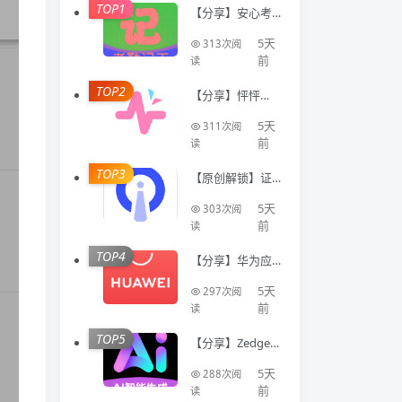
TOP1
【分享】安心考
勤记工🔥智能登
记工时统计出勤
5天
313次阅
数据
前
读
TOP2
【分享】怦怦🔥A
I情感陪伴🔥虚拟
恋人多模态互动
5天
311次阅
聊天工具🔥
前
读
TOP3
【原创解锁】证
件照Auto🔥解锁
会员🔥标准尺寸
5天
303次阅
换底色美颜证件
前
读
TOP4
【分享】华为应
用商店国际版⭕
不限制下载国际
5天
297次阅
软件⭕免登录
前
读
TOP5
【分享】Zedge人
工智能生成器 解
锁版⭐免费不限
5天
288次阅
次Ai生成⭐
前
读