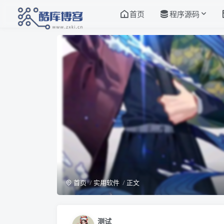
首页
程序源码
首页
实用软件
正文
测试