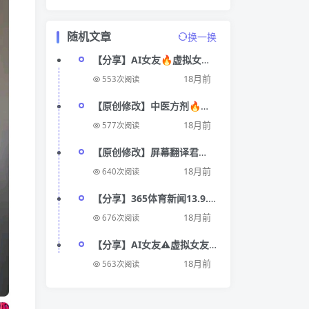
随机文章
换一换
【分享】AI女友🔥虚拟女友
🔥深夜聊天🔥帮助你走出孤
18月前
553次阅读
独
【原创修改】中医方剂🔥中
药材百科｜肾虚 速来｜查病
18月前
577次阅读
因🔥开心版
【原创修改】屏幕翻译君🔥
看电影｜漫画字幕实时翻译
18月前
640次阅读
🔥解锁会员
【分享】365体育新闻13.9.4
高级版🚀全球体育赛事新闻
18月前
676次阅读
直播
【分享】AI女友⚠️虚拟女友
⚠️深夜聊天⚠️帮助你走出孤
18月前
563次阅读
独