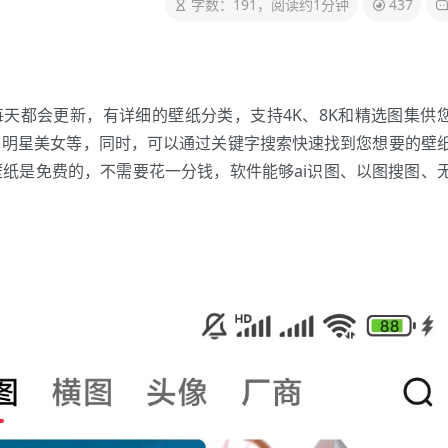
字数：191，阅读约1分钟
437
每天都会更新，有详细的壁纸分类，支持4K、8K和精选图集供
、明星美女等，同时，可以通过关键字搜索快速找到您想要的壁
纸是免费的，不需要花一分钱，软件能够ai识图、以图搜图、