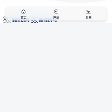
首页
评论
分享
网络技术爱好者的栖息之地,让我们的技术更上一层楼!
网址发布页
SiteMap
广告合作
站点声明
本站部分资源来自互联网收集,仅供用于学习和交流,请遵循相关法律法规,本站一
切资源不代表本站立场,如有侵权、后门、不妥请联系本站站长删除。
侵权/投诉/邮箱： 8670468@qq.com
Copyright © 2018-2025 酷库博客
联系站长