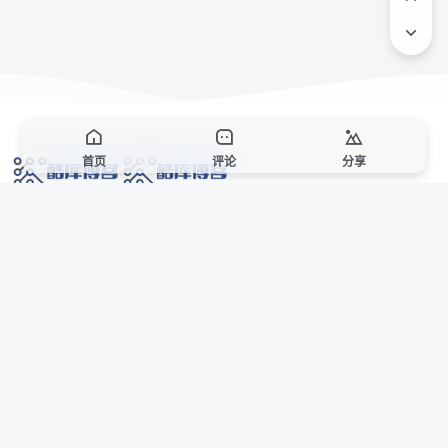
首页
评论
分享
网络技术爱好者的栖息之地,让我们的技术更上一层楼!
网址发布页
SiteMap
广告合作
站点声明
本站部分资源来自互联网收集,仅供用于学习和交流,请遵循相关法律法规,本站一
切资源不代表本站立场,如有侵权、后门、不妥请联系本站站长删除。
侵权/投诉/邮箱： 8670468@qq.com
Copyright © 2018-2025 酷库博客
联系站长