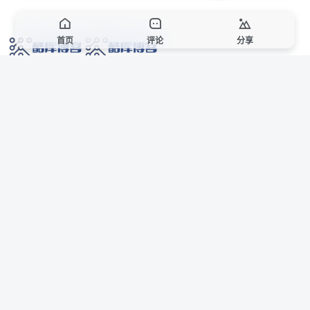
首页
评论
分享
网络技术爱好者的栖息之地,让我们的技术更上一层楼!
网址发布页
SiteMap
广告合作
站点声明
本站部分资源来自互联网收集,仅供用于学习和交流,请遵循相关法律法规,本站一
切资源不代表本站立场,如有侵权、后门、不妥请联系本站站长删除。
侵权/投诉/邮箱： 8670468@qq.com
Copyright © 2018-2025 酷库博客
联系站长