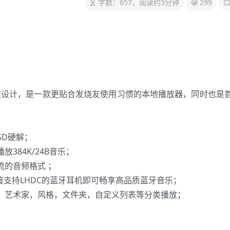
字数：657，阅读约3分钟
299
放设计，是一款更贴合发烧友使用习惯的本地播放器，同时也是
SD硬解；
放384K/24B音乐；
流的音频格式 ；
连接支持LHDC的蓝牙耳机即可畅享高品质蓝牙音乐；
，艺术家，风格，文件夹，自定义列表等分类播放；
；