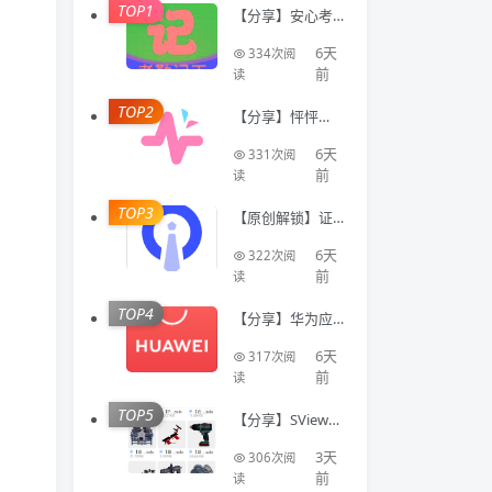
TOP1
【分享】安心考
勤记工🔥智能登
记工时统计出勤
6天
334次阅
数据
前
读
TOP2
【分享】怦怦🔥A
I情感陪伴🔥虚拟
恋人多模态互动
6天
331次阅
聊天工具🔥
前
读
TOP3
【原创解锁】证
件照Auto🔥解锁
会员🔥标准尺寸
6天
322次阅
换底色美颜证件
前
读
TOP4
【分享】华为应
用商店国际版⭕
不限制下载国际
6天
317次阅
软件⭕免登录
前
读
TOP5
【分享】SView看
图纸🔥专业CAD
模型看图工具🔥
3天
306次阅
登录即会员
前
读