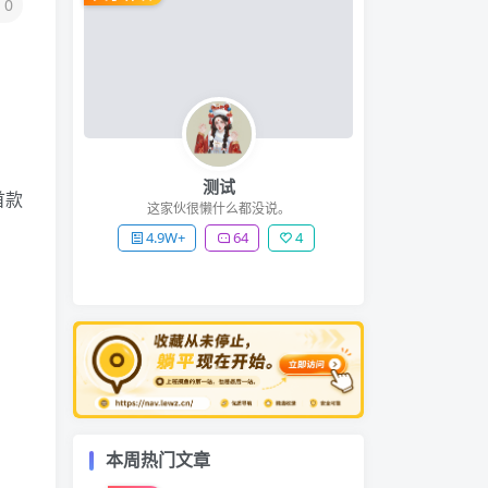
0
测试
首款
这家伙很懒什么都没说。
4.9W+
64
4
本周热门文章