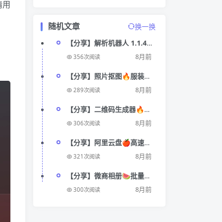
请用
随机文章
换一换
【分享】解析机器人 1.1.4🔥
最强去水印软件自媒体变现
8月前
356次阅读
必备神
【分享】照片抠图🔥服装图
标设计🔥
8月前
289次阅读
【分享】二维码生成器🔥内
置超多样式🔥
8月前
306次阅读
【分享】阿里云盘🍎高速下
载～🍀无广告纯净版🎉
8月前
321次阅读
【分享】微商相册🍉批量水
印图片～🎉一键分享朋友圈
8月前
300次阅读
⭕