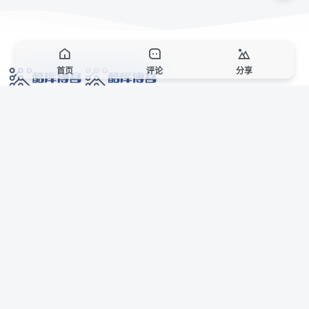
首页
评论
分享
网络技术爱好者的栖息之地,让我们的技术更上一层楼!
网址发布页
SiteMap
广告合作
站点声明
本站部分资源来自互联网收集,仅供用于学习和交流,请遵循相关法律法规,本站一
切资源不代表本站立场,如有侵权、后门、不妥请联系本站站长删除。
侵权/投诉/邮箱： 8670468@qq.com
Copyright © 2018-2025 酷库博客
联系站长