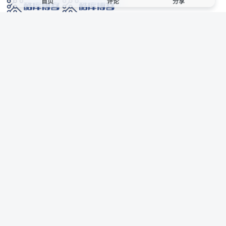
首页
评论
分享
网络技术爱好者的栖息之地,让我们的技术更上一层楼!
网址发布页
SiteMap
广告合作
站点声明
本站部分资源来自互联网收集,仅供用于学习和交流,请遵循相关法律法规,本站一
切资源不代表本站立场,如有侵权、后门、不妥请联系本站站长删除。
侵权/投诉/邮箱： 8670468@qq.com
Copyright © 2018-2025 酷库博客
联系站长