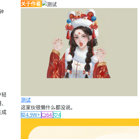
关于作者
分钟
户轻
测试
漫、
这家伙很懒什么都没说。
生成
4.9W+
64
4