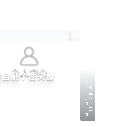
材自制个性头像
首页
实
用软
件
正
文