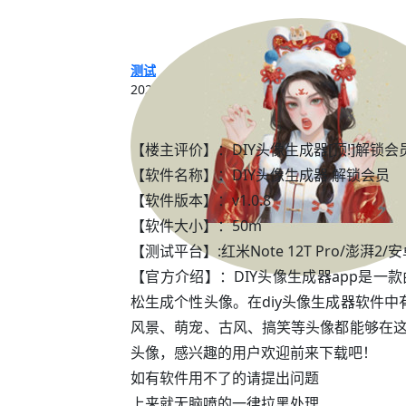
测试
2026年6月3日
【楼主评价】：DIY头像生成器[顶!]解锁会
【软件名称】：DIY头像生成器 解锁会员
【软件版本】：v1.0.8
【软件大小】：50m
【测试平台】:红米Note 12T Pro/澎湃2/安
【官方介绍】：DIY头像生成器app是
松生成个性头像。在diy头像生成器软件
风景、萌宠、古风、搞笑等头像都能够在
头像，感兴趣的用户欢迎前来下载吧！
如有软件用不了的请提出问题
上来就无脑喷的一律拉黑处理