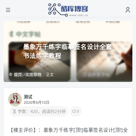
墨象万千练字临摹签名设计全套
书法练字教程
首页
实用软件
正文
测试
2026年6月10日
字数：420，阅读约2分钟
0
【楼主评价】：墨象万千练字[顶!]临摹签名设计[顶!]全