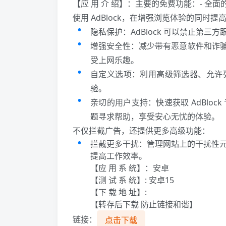
【应 用 介 绍】：主要的免费功能：- 
使用 AdBlock，在增强浏览体验的同时提
隐私保护：AdBlock 可以禁止第
增强安全性：减少带有恶意软件和诈
受上网乐趣。
自定义选项：利用高级筛选器、允许
验。
亲切的用户支持：快速获取 AdBlo
题寻求帮助，享受安心无忧的体验。
不仅拦截广告，还提供更多高级功能：
拦截更多干扰：管理网站上的干扰性元
提高工作效率。
【应 用 系 统】：安卓
【测 试 系 统】: 安卓15
【下 载 地 址】:
【转存后下载 防止链接和谐】
链接：
点击下载