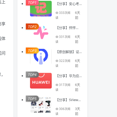
站上
TOP1
【分享】安心考
勤记工🔥智能登
记工时统计出勤
6天
333次阅
数据
前
读
地享
TOP2
【分享】怦怦🔥A
I情感陪伴🔥虚拟
恋人多模态互动
6天
331次阅
线体
聊天工具🔥
前
读
TOP3
【原创解锁】证
或问
件照Auto🔥解锁
会员🔥标准尺寸
6天
322次阅
换底色美颜证件
前
读
容，
TOP4
【分享】华为应
用商店国际版⭕
不限制下载国际
6天
317次阅
软件⭕免登录
前
读
TOP5
【分享】SView看
图纸🔥专业CAD
模型看图工具🔥
3天
306次阅
登录即会员
前
读