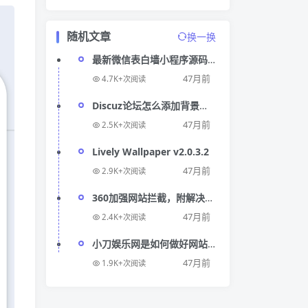
随机文章
换一换
最新微信表白墙小程序源码
模板带后台管理程序
47月前
4.7K+次阅读
Discuz论坛怎么添加背景音
乐代码教程
47月前
2.5K+次阅读
Lively Wallpaper v2.0.3.2
47月前
2.9K+次阅读
360加强网站拦截，附解决办
法教程
47月前
2.4K+次阅读
小刀娱乐网是如何做好网站
SEO锚文本优化的?
47月前
1.9K+次阅读