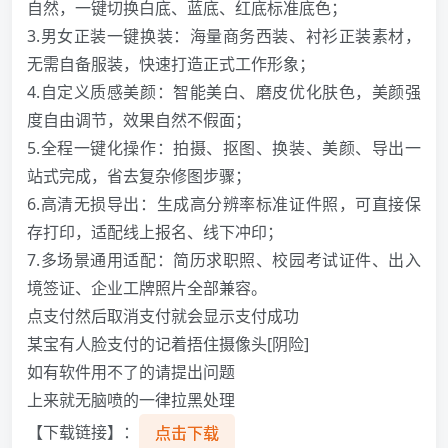
自然，一键切换白底、蓝底、红底标准底色；
3.男女正装一键换装：海量商务西装、衬衫正装素材，
无需自备服装，快速打造正式工作形象；
4.自定义质感美颜：智能美白、磨皮优化肤色，美颜强
度自由调节，效果自然不假面；
5.全程一键化操作：拍摄、抠图、换装、美颜、导出一
站式完成，省去复杂修图步骤；
6.高清无损导出：生成高分辨率标准证件照，可直接保
存打印，适配线上报名、线下冲印；
7.多场景通用适配：简历求职照、校园考试证件、出入
境签证、企业工牌照片全部兼容。
点支付然后取消支付就会显示支付成功
某宝有人脸支付的记着捂住摄像头[阴险]
如有软件用不了的请提出问题
上来就无脑喷的一律拉黑处理
【下载链接】：
点击下载