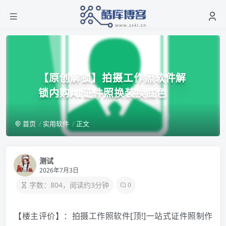
【原创解锁】拍摄工作照软件解
锁内购AI证件照换装换底色
首页
实用软件
正文
测试
2026年7月3日
字数：804，阅读约3分钟
0
【楼主评价】：拍摄工作照软件[顶!]一站式证件照制作