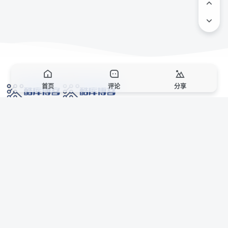
首页
评论
分享
网络技术爱好者的栖息之地,让我们的技术更上一层楼!
网址发布页
SiteMap
广告合作
站点声明
本站部分资源来自互联网收集,仅供用于学习和交流,请遵循相关法律法规,本站一
切资源不代表本站立场,如有侵权、后门、不妥请联系本站站长删除。
侵权/投诉/邮箱： 8670468@qq.com
Copyright © 2018-2025 酷库博客
联系站长