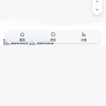
首页
评论
分享
网络技术爱好者的栖息之地,让我们的技术更上一层楼!
网址发布页
SiteMap
广告合作
站点声明
本站部分资源来自互联网收集,仅供用于学习和交流,请遵循相关法律法规,本站一
切资源不代表本站立场,如有侵权、后门、不妥请联系本站站长删除。
侵权/投诉/邮箱： 8670468@qq.com
Copyright © 2018-2025 酷库博客
联系站长