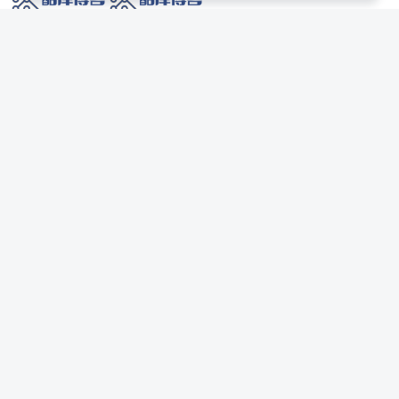
网络技术爱好者的栖息之地,让我们的技术更上一层楼!
网址发布页
SiteMap
广告合作
站点声明
本站部分资源来自互联网收集,仅供用于学习和交流,请遵循相关法律法规,本站一
切资源不代表本站立场,如有侵权、后门、不妥请联系本站站长删除。
侵权/投诉/邮箱： 8670468@qq.com
Copyright © 2018-2025 酷库博客
联系站长