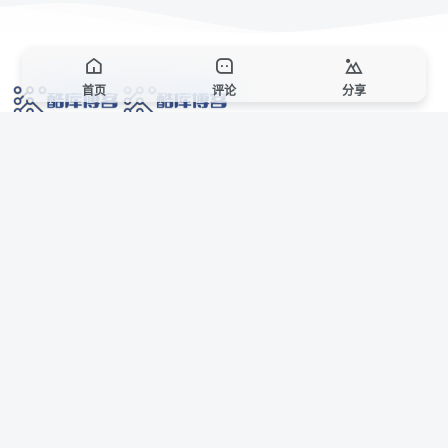
首页
评论
分享
网络技术爱好者的栖息之地,让我们的技术更上一层楼!
网址发布页
SiteMap
广告合作
站点声明
本站部分资源来自互联网收集,仅供用于学习和交流,请遵循相关法律法规,本站一
切资源不代表本站立场,如有侵权、后门、不妥请联系本站站长删除。
侵权/投诉/邮箱： 8670468@qq.com
Copyright © 2018-2025 酷库博客
联系站长