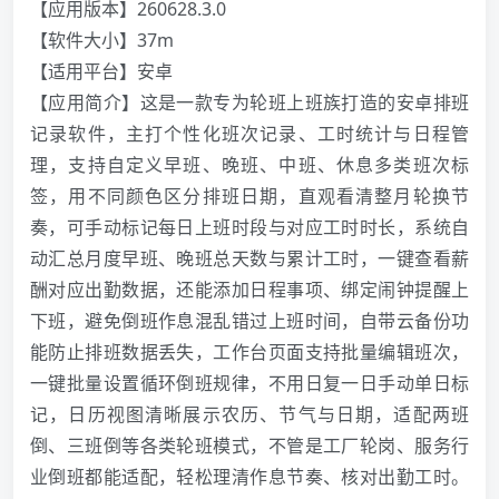
【应用版本】260628.3.0
【软件大小】37m
【适用平台】安卓
【应用简介】这是一款专为轮班上班族打造的安卓排班
记录软件，主打个性化班次记录、工时统计与日程管
理，支持自定义早班、晚班、中班、休息多类班次标
签，用不同颜色区分排班日期，直观看清整月轮换节
奏，可手动标记每日上班时段与对应工时时长，系统自
动汇总月度早班、晚班总天数与累计工时，一键查看薪
酬对应出勤数据，还能添加日程事项、绑定闹钟提醒上
下班，避免倒班作息混乱错过上班时间，自带云备份功
能防止排班数据丢失，工作台页面支持批量编辑班次，
一键批量设置循环倒班规律，不用日复一日手动单日标
记，日历视图清晰展示农历、节气与日期，适配两班
倒、三班倒等各类轮班模式，不管是工厂轮岗、服务行
业倒班都能适配，轻松理清作息节奏、核对出勤工时。