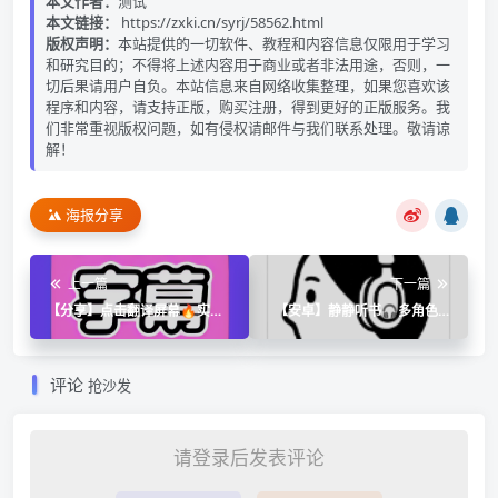
本文作者：
测试
本文链接：
https://zxki.cn/syrj/58562.html
版权声明：
本站提供的一切软件、教程和内容信息仅限用于学习
和研究目的；不得将上述内容用于商业或者非法用途，否则，一
切后果请用户自负。本站信息来自网络收集整理，如果您喜欢该
程序和内容，请支持正版，购买注册，得到更好的正版服务。我
们非常重视版权问题，如有侵权请邮件与我们联系处理。敬请谅
解！
海报分享
上一篇
下一篇
【分享】点击翻译屏幕🔥实时
【安卓】静静听书🎧多角色沉
翻译🔥屏幕翻译🔥高级版
浸式听书🔥内置40+离线朗读
语音
评论
抢沙发
请登录后发表评论