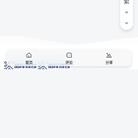
繁
首页
评论
分享
网络技术爱好者的栖息之地,让我们的技术更上一层楼!
网址发布页
SiteMap
广告合作
站点声明
本站部分资源来自互联网收集,仅供用于学习和交流,请遵循相关法律法规,本站一
切资源不代表本站立场,如有侵权、后门、不妥请联系本站站长删除。
侵权/投诉/邮箱： 8670468@qq.com
Copyright © 2018-2025 酷库博客