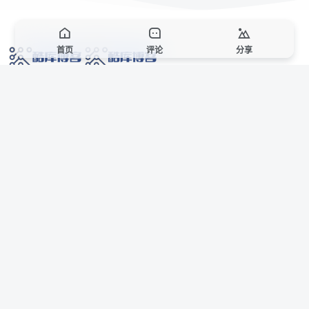
首页
评论
分享
网络技术爱好者的栖息之地,让我们的技术更上一层楼!
网址发布页
SiteMap
广告合作
站点声明
本站部分资源来自互联网收集,仅供用于学习和交流,请遵循相关法律法规,本站一
切资源不代表本站立场,如有侵权、后门、不妥请联系本站站长删除。
侵权/投诉/邮箱： 8670468@qq.com
Copyright © 2018-2025 酷库博客
联系站长