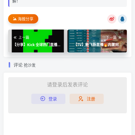
解！
海报分享
上一篇
下一篇
【分享】Kick 全球热门直播⭐
【TV】新飞扬直播🔥内置网页
全球极品美女🈲国内网直接看
直播🔥全球频道🔥斗鱼yy轮播
⭐
评论
抢沙发
请登录后发表评论
登录
注册