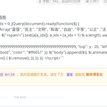
字数：542，阅读约2分钟
2.9K+
_idx = 0; jQuery(document).ready(function($) {
 new Array("富强", "民主", "文明", "和谐", "自由", "平等", "公正" ,"法
<span/>").text(a[a_idx]); a_idx = (a_idx + 1) % a.length; va
999999999999999999999999999999999, "top": y - 20, "left
"bold", "color": "#ff6651" }); $("body").append($i); $i.animate
() { $i.remove(); }); }); }); </script>```
，若内容或图片失效，请在下方
或联系
酷库博客站
日 07:54
留言
THE END