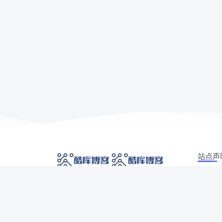
站点声
本站部分
网络技术爱好者的栖息之地,让我们的技术更上一
如有侵权
层楼!
侵权/投诉/
Copyrig
网址发布页
SiteMap
广告合作