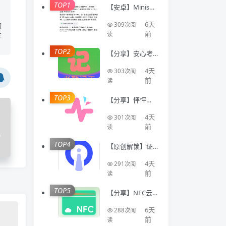
TOP1
【安卓】Minis🔥
聚合全球顶级AI
模型🔥AI写代码
6天
309次阅
切
生成应用
前
读
非
TOP2
【分享】安心考
勤记工🔥智能登
记工时统计出勤
4天
303次阅
数据
前
读
TOP3
【分享】怦怦🔥A
I情感陪伴🔥虚拟
恋人多模态互动
4天
301次阅
聊天工具🔥
前
读
码
TOP4
【原创解锁】证
件照Auto🔥解锁
会员🔥标准尺寸
4天
291次阅
换底色美颜证件
前
读
TOP5
【分享】NFC云
卡包🔥一键管理
门禁卡公交卡 各
6天
288次阅
类卡等🔥
前
读