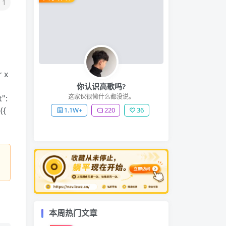
1
r x
你认识高歌吗?
这家伙很懒什么都没说。
":
({
1.1W+
220
36
本周热门文章