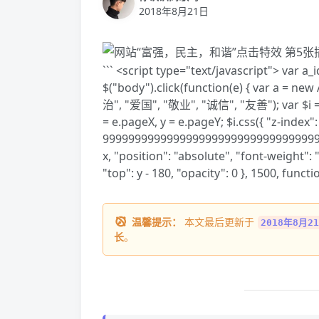
2018年8月21日
``` <script type="text/javascript"> var a
$("body").click(function(e) { var a =
治", "爱国", "敬业", "诚信", "友善"); var $i = $("
= e.pageX, y = e.pageY; $i.css({ "z-index":
999999999999999999999999999999999999
x, "position": "absolute", "font-weight": 
"top": y - 180, "opacity": 0 }, 1500, function
温馨提示：
本文最后更新于
2018年8月21
长
。