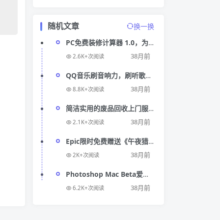
随机文章
换一换
PC免费装修计算器 1.0，为
您提供准确可靠的装修预算
38月前
2.6K+次阅读
计算
QQ音乐刷音响力，刷听歌时
长，无需密码，支持微信登
38月前
8.8K+次阅读
录
简洁实用的废品回收上门服
务网站前端模板源码
38月前
2.1K+次阅读
Epic限时免费赠送《午夜猎
魂》，快来领取！
38月前
2K+次阅读
Photoshop Mac Beta爱国
版，详细安装教程附安装包
38月前
6.2K+次阅读
和补丁