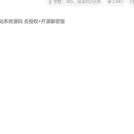
字数：365，阅读约2分钟
2.6K+
站系统源码 去授权+开源解密版