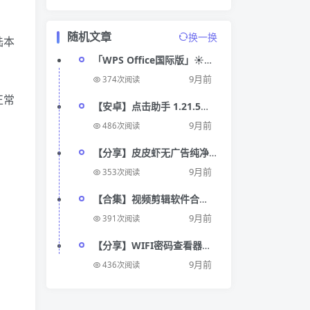
随机文章
换一换
陆本
「WPS Office国际版」☀解
锁会员☀国际版☀各种文档
9月前
374次阅读
模式
正常
【安卓】点击助手 1.21.5🔥
自动连点器⭕刷红包⭕抢票
9月前
486次阅读
【分享】皮皮虾无广告纯净
版❣️搞笑短视频💞
9月前
353次阅读
【合集】视频剪辑软件合
集❣️免费无广告版💞💓
9月前
391次阅读
【分享】WIFI密码查看器🔥
查看WiFI密码🔥避免遗忘🔥
9月前
436次阅读