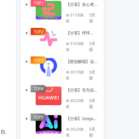
TOP1
【分享】安心考
勤记工🔥智能登
记工时统计出勤
5天
317次阅
数据
前
读
TOP2
【分享】怦怦🔥A
I情感陪伴🔥虚拟
恋人多模态互动
5天
316次阅
聊天工具🔥
前
读
TOP3
【原创解锁】证
件照Auto🔥解锁
会员🔥标准尺寸
5天
307次阅
换底色美颜证件
前
读
TOP4
【分享】华为应
用商店国际版⭕
不限制下载国际
5天
302次阅
软件⭕免登录
前
读
TOP5
【分享】Zedge人
工智能生成器 解
锁版⭐免费不限
5天
292次阅
台,
次Ai生成⭐
前
读