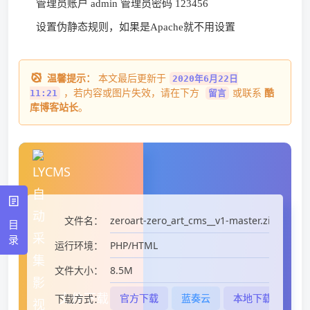
管理员账户 admin 管理员密码 123456
设置伪静态规则，如果是Apache就不用设置
温馨提示：
本文最后更新于
2020年6月22日
，若内容或图片失效，请在下方
或联系
酷
11:21
留言
库博客站长
。
zeroart-zero_art_cms__v1-master.zip
文件名：
目
录
PHP/HTML
运行环境：
8.5M
文件大小：
文件下载
官方下载
蓝奏云
本地下载
下载方式：