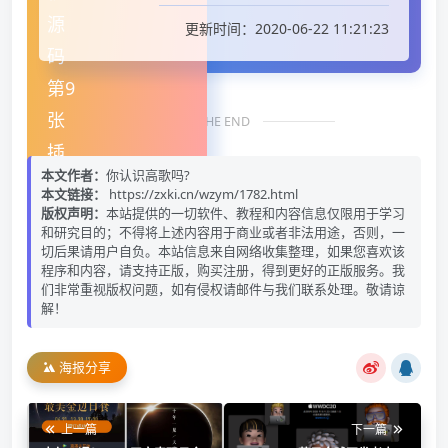
更新时间：2020-06-22 11:21:23
THE END
本文作者：
你认识高歌吗?
本文链接：
https://zxki.cn/wzym/1782.html
版权声明：
本站提供的一切软件、教程和内容信息仅限用于学习
和研究目的；不得将上述内容用于商业或者非法用途，否则，一
切后果请用户自负。本站信息来自网络收集整理，如果您喜欢该
程序和内容，请支持正版，购买注册，得到更好的正版服务。我
们非常重视版权问题，如有侵权请邮件与我们联系处理。敬请谅
解！
海报分享
上一篇
下一篇