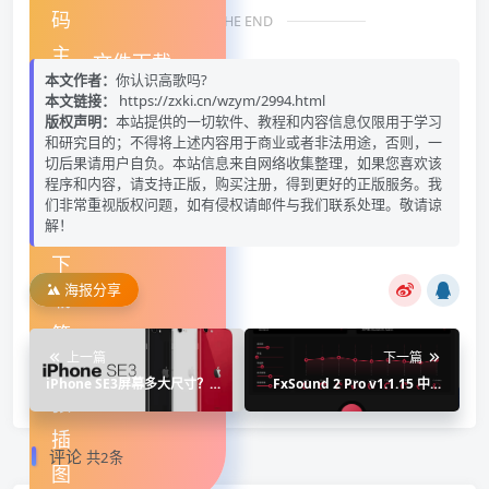
THE END
文件下载
本文作者：
你认识高歌吗?
本文链接：
https://zxki.cn/wzym/2994.html
版权声明：
本站提供的一切软件、教程和内容信息仅限用于学习
和研究目的；不得将上述内容用于商业或者非法用途，否则，一
切后果请用户自负。本站信息来自网络收集整理，如果您喜欢该
程序和内容，请支持正版，购买注册，得到更好的正版服务。我
们非常重视版权问题，如有侵权请邮件与我们联系处理。敬请谅
解！
海报分享
上一篇
下一篇
iPhone SE3屏幕多大尺寸？续
FxSound 2 Pro v1.1.15 中文
航到底怎么样？
开心版 音响增强虚拟声最新版
下载
评论
共2条