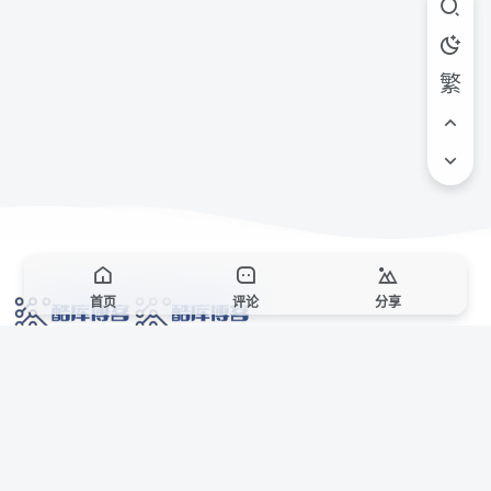
繁
首页
评论
分享
网络技术爱好者的栖息之地,让我们的技术更上一层楼!
网址发布页
SiteMap
广告合作
站点声明
本站部分资源来自互联网收集,仅供用于学习和交流,请遵循相关法律法规,本站一