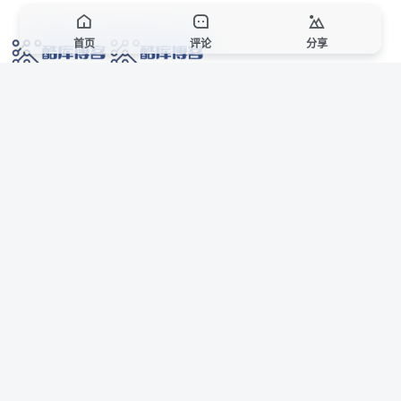
首页
评论
分享
网络技术爱好者的栖息之地,让我们的技术更上一层楼!
网址发布页
SiteMap
广告合作
站点声明
本站部分资源来自互联网收集,仅供用于学习和交流,请遵循相关法律法规,本站一
切资源不代表本站立场,如有侵权、后门、不妥请联系本站站长删除。
侵权/投诉/邮箱： 8670468@qq.com
Copyright © 2018-2025 酷库博客
联系站长