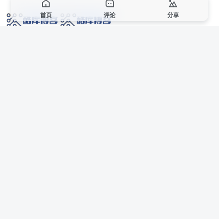
首页
评论
分享
网络技术爱好者的栖息之地,让我们的技术更上一层楼!
网址发布页
SiteMap
广告合作
站点声明
本站部分资源来自互联网收集,仅供用于学习和交流,请遵循相关法律法规,本站一
切资源不代表本站立场,如有侵权、后门、不妥请联系本站站长删除。
侵权/投诉/邮箱： 8670468@qq.com
Copyright © 2018-2025 酷库博客
联系站长