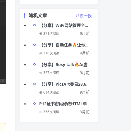
随机文章
换一换
【分享】WiFi网站管理全能
工具箱！FTP+SSH+Telnet
9月前
371次阅读
【分享】自动任务🔥让你彻
底解放双手🚀内置多种功能
9月前
310次阅读
【分享】Rosy talk🔥Ai虚拟
女友🔥美丽国血统🔥中文
9月前
327次阅读
【分享】PicsArt美易28.6.6
最新开心版
9月前
614次阅读
P12证书密码修改HTML单页
源码
9月前
356次阅读