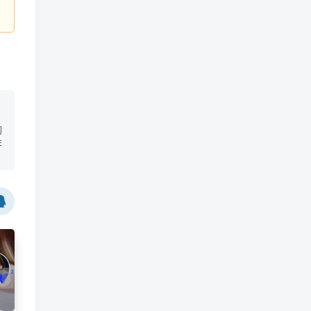
切
非
广
版