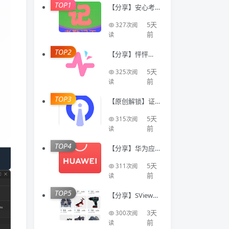
TOP1
【分享】安心考
勤记工🔥智能登
记工时统计出勤
5天
327次阅
数据
前
读
TOP2
【分享】怦怦🔥A
I情感陪伴🔥虚拟
恋人多模态互动
5天
325次阅
聊天工具🔥
前
读
TOP3
【原创解锁】证
件照Auto🔥解锁
会员🔥标准尺寸
5天
315次阅
换底色美颜证件
前
读
TOP4
【分享】华为应
用商店国际版⭕
不限制下载国际
5天
311次阅
软件⭕免登录
前
读
TOP5
【分享】SView看
图纸🔥专业CAD
模型看图工具🔥
3天
300次阅
登录即会员
前
读