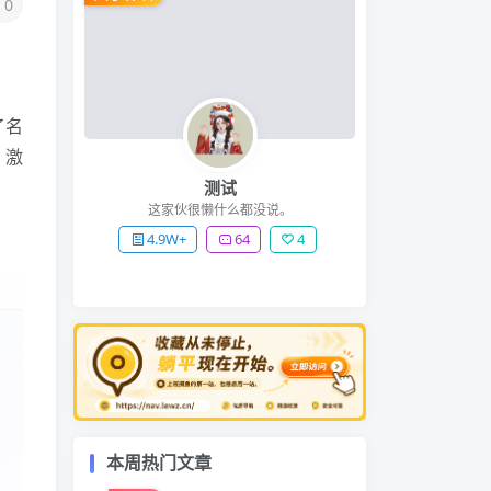
0
了名
。激
测试
这家伙很懒什么都没说。
4.9W+
64
4
本周热门文章