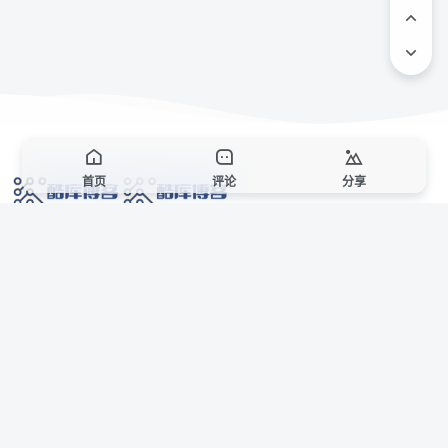
首页
评论
分享
网络技术爱好者的栖息之地,让我们的技术更上一层楼!
网址发布页
SiteMap
广告合作
站点声明
本站部分资源来自互联网收集,仅供用于学习和交流,请遵循相关法律法规,本站一
切资源不代表本站立场,如有侵权、后门、不妥请联系本站站长删除。
侵权/投诉/邮箱： 8670468@qq.com
Copyright © 2018-2025 酷库博客
联系站长