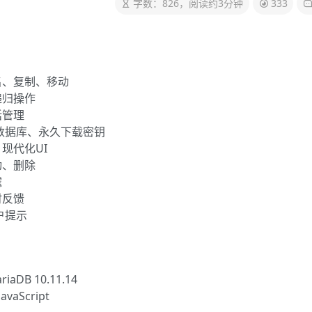
字数：826，阅读约3分钟
333
名、复制、移动
递归操作
话管理
L数据库、永久下载密钥
现代化UI
动、删除
滤
时反馈
户提示
riaDB 10.11.14
avaScript