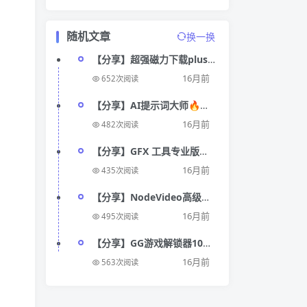
随机文章
换一换
【分享】超强磁力下载plus
VIP版🔥1.3.5🔥解锁会员
16月前
652次阅读
【分享】AI提示词大师🔥内
置上千款AI模板🔥一个软件
16月前
482次阅读
玩转AI
【分享】GFX 工具专业版
_4.0🔥吃鸡游戏玩家必备神
16月前
435次阅读
器🔥
【分享】NodeVideo高级版
🔥解锁终身订阅 剪辑神器🔥
16月前
495次阅读
【分享】GG游戏解锁器102
🔥游戏解锁✨内置增强✨升
16月前
563次阅读
级优化