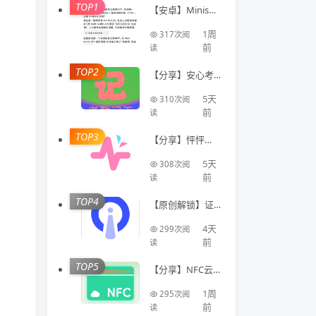
TOP1
【安卓】Minis🔥
聚合全球顶级AI
模型🔥AI写代码
1周
317次阅
生成应用
前
读
TOP2
【分享】安心考
勤记工🔥智能登
记工时统计出勤
5天
310次阅
数据
前
读
TOP3
【分享】怦怦🔥A
I情感陪伴🔥虚拟
恋人多模态互动
5天
308次阅
聊天工具🔥
前
读
TOP4
【原创解锁】证
件照Auto🔥解锁
会员🔥标准尺寸
4天
299次阅
换底色美颜证件
前
读
TOP5
【分享】NFC云
卡包🔥一键管理
门禁卡公交卡 各
1周
295次阅
类卡等🔥
前
读