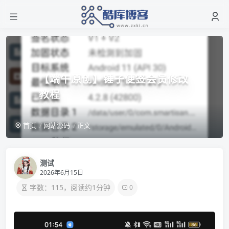
【端午原创】锤子便签会员修改
教程
首页
网站源码
正文
测试
2026年6月15日
字数：115，阅读约1分钟
0