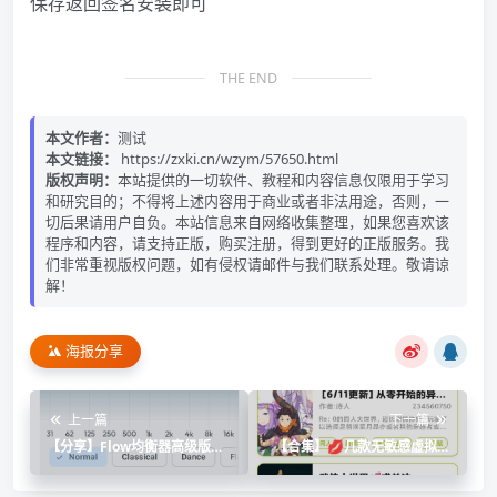
保存返回签名安装即可
THE END
本文作者：
测试
本文链接：
https://zxki.cn/wzym/57650.html
版权声明：
本站提供的一切软件、教程和内容信息仅限用于学习
和研究目的；不得将上述内容用于商业或者非法用途，否则，一
切后果请用户自负。本站信息来自网络收集整理，如果您喜欢该
程序和内容，请支持正版，购买注册，得到更好的正版服务。我
们非常重视版权问题，如有侵权请邮件与我们联系处理。敬请谅
解！
海报分享
上一篇
下一篇
【分享】Flow均衡器高级版｜
【合集】💋几款无敏感虚拟女
12段专业调音+低音增强+虚拟
友🈲专属私密女友👠
环绕