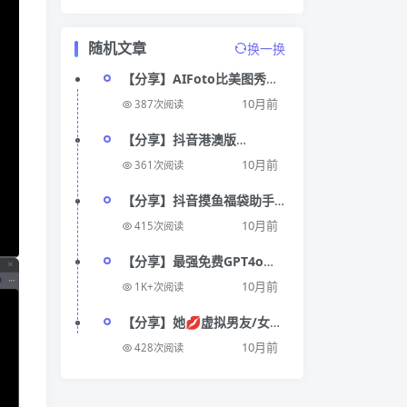
随机文章
换一换
【分享】AIFoto比美图秀秀
更好用🔥Ai修图 Ai脱衣服🔥
10月前
387次阅读
【分享】抖音港澳版
32.2.21⭕绿色精简⭕🈚广
10月前
361次阅读
告占用小
【分享】抖音摸鱼福袋助手
🧧自动评论养号🧧抢红包福
10月前
415次阅读
袋🧧
【分享】最强免费GPT4o支
持AI绘画🔥问答无限制🔥
10月前
1K+次阅读
【分享】她💋虚拟男友/女友
😘情感伴侣✨🈚内容限制聊
10月前
428次阅读
天✨