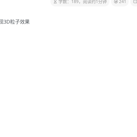
字数：189，阅读约1分钟
241
呈现3D粒子效果