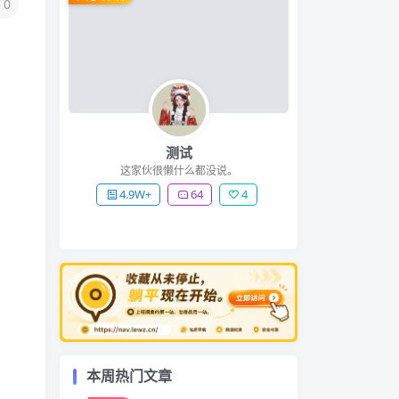
0
测试
这家伙很懒什么都没说。
4.9W+
64
4
本周热门文章