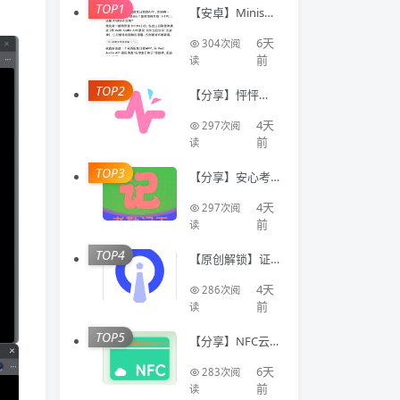
TOP1
【安卓】Minis🔥
聚合全球顶级AI
模型🔥AI写代码
6天
304次阅
生成应用
前
读
TOP2
【分享】怦怦🔥A
I情感陪伴🔥虚拟
恋人多模态互动
4天
297次阅
聊天工具🔥
前
读
TOP3
【分享】安心考
勤记工🔥智能登
记工时统计出勤
4天
297次阅
数据
前
读
TOP4
【原创解锁】证
件照Auto🔥解锁
会员🔥标准尺寸
4天
286次阅
换底色美颜证件
前
读
TOP5
【分享】NFC云
卡包🔥一键管理
门禁卡公交卡 各
6天
283次阅
类卡等🔥
前
读