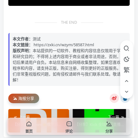
THE END
本文作者：
测试
本文链接：
https://zxki.cn/wzym/58587.html
版权声明：
本站提供的一切软件、教程和内容信息仅限用于学习
和研究目的；不得将上述内容用于商业或者非法用途，否则，一
切后果请用户自负。本站信息来自网络收集整理，如果您喜欢该
程序和内容，请支持正版，购买注册，得到更好的正版服务。我
繁
们非常重视版权问题，如有侵权请邮件与我们联系处理。敬请谅
解！
海报分享
上一篇
下一篇
【分享】RuStore⭐俄罗斯应
【分享】Kick 全球热门直播⭐
用商店 国内网直接使用⭐
全球极品美女🈲国内网直接看
首页
评论
分享
⭐