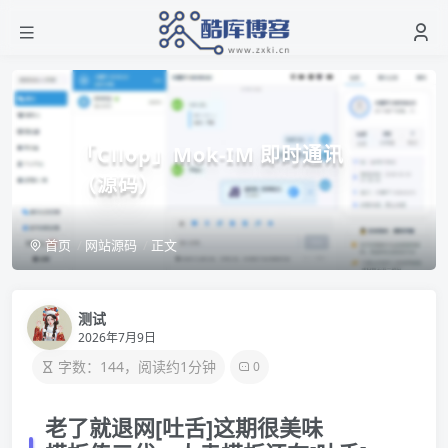
「Cllop」Mok-IM 即时通讯
（源码）
首页
网站源码
正文
测试
2026年7月9日
字数：144，阅读约1分钟
0
老了就退网[吐舌]这期很美味