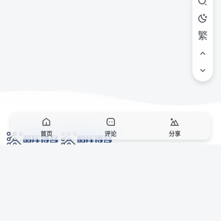
繁
首页
评论
分享
网络技术爱好者的栖息之地,让我们的技术更上一层楼!
网址发布页
SiteMap
广告合作
站点声明
本站部分资源来自互联网收集,仅供用于学习和交流,请遵循相关法律法规,本站一