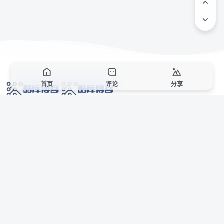
首页
评论
分享
网络技术爱好者的栖息之地,让我们的技术更上一层楼!
网址发布页
SiteMap
广告合作
站点声明
本站部分资源来自互联网收集,仅供用于学习和交流,请遵循相关法律法规,本站一
切资源不代表本站立场,如有侵权、后门、不妥请联系本站站长删除。
侵权/投诉/邮箱： 8670468@qq.com
Copyright © 2018-2025 酷库博客
联系站长