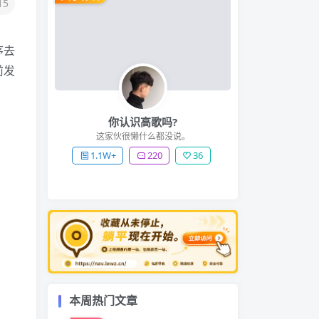
15
序去
前发
你认识高歌吗?
这家伙很懒什么都没说。
1.1W+
220
36
本周热门文章