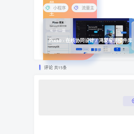
小程序
流量主
上一篇
Pixso - 在线协同设计 / 鸿蒙原生组件库
评论
共15条