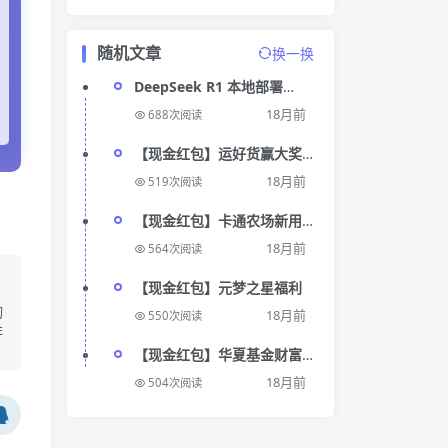
随机文章
换一换
DeepSeek R1 本地部署
web-ui 可以断网
18月前
688次阅读
【现金红包】运好货赢大奖
抽红包
18月前
519次阅读
【现金红包】卡通农场新用
户注册升级领现金
18月前
564次阅读
【现金红包】元梦之星福利
切
18月前
550次阅读
非
【现金红包】华夏基金财富
家
18月前
504次阅读