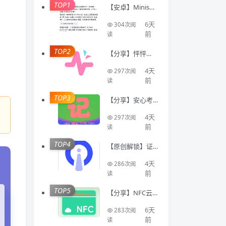
TOP1
【安卓】Minis🔥
聚合全球顶级AI
模型🔥AI写代码
6天
304次阅
生成应用
前
读
TOP2
【分享】怦怦🔥A
I情感陪伴🔥虚拟
恋人多模态互动
4天
297次阅
聊天工具🔥
前
读
TOP3
【分享】安心考
勤记工🔥智能登
记工时统计出勤
4天
297次阅
数据
前
读
TOP4
【原创解锁】证
件照Auto🔥解锁
会员🔥标准尺寸
4天
286次阅
换底色美颜证件
前
读
TOP5
【分享】NFC云
卡包🔥一键管理
门禁卡公交卡 各
6天
283次阅
类卡等🔥
前
读