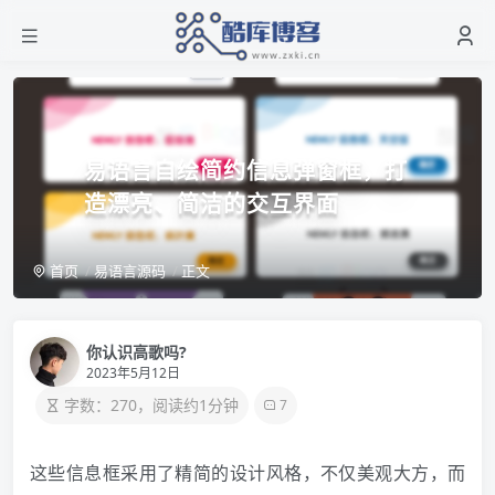
易语言自绘简约信息弹窗框，打
造漂亮、简洁的交互界面
首页
易语言源码
正文
你认识高歌吗?
2023年5月12日
字数：270，阅读约1分钟
7
这些信息框采用了精简的设计风格，不仅美观大方，而