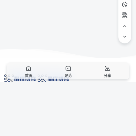
繁
首页
评论
分享
网络技术爱好者的栖息之地,让我们的技术更上一层楼!
网址发布页
SiteMap
广告合作
站点声明
本站部分资源来自互联网收集,仅供用于学习和交流,请遵循相关法律法规,本站一
切资源不代表本站立场,如有侵权、后门、不妥请联系本站站长删除。