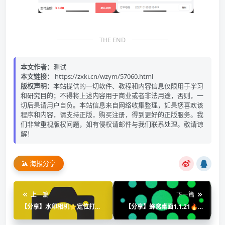
THE END
本文作者：
测试
本文链接：
https://zxki.cn/wzym/57060.html
版权声明：
本站提供的一切软件、教程和内容信息仅限用于学习
和研究目的；不得将上述内容用于商业或者非法用途，否则，一
切后果请用户自负。本站信息来自网络收集整理，如果您喜欢该
程序和内容，请支持正版，购买注册，得到更好的正版服务。我
们非常重视版权问题，如有侵权请邮件与我们联系处理。敬请谅
解！
海报分享
上一篇
下一篇
【分享】水印相机⭐定位打卡
【分享】蜂窝桌面1.1.21🔥全
拍照 纯净无广告⭐
球非主流桌面🔥可玩性极高｜